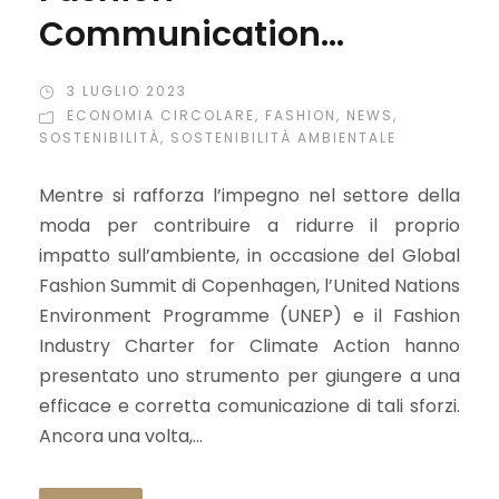
Communication
Playbook, la guida per
3 LUGLIO 2023
una corretta
ECONOMIA CIRCOLARE
,
FASHION
,
NEWS
,
SOSTENIBILITÀ
,
SOSTENIBILITÀ AMBIENTALE
comunicazione nel
Mentre si rafforza l’impegno nel settore della
settore della moda
moda per contribuire a ridurre il proprio
impatto sull’ambiente, in occasione del Global
Fashion Summit di Copenhagen, l’United Nations
Environment Programme (UNEP) e il Fashion
Industry Charter for Climate Action hanno
presentato uno strumento per giungere a una
efficace e corretta comunicazione di tali sforzi.
Ancora una volta,...