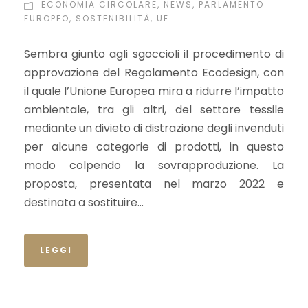
favore un’economia
ECONOMIA CIRCOLARE
,
NEWS
,
PARLAMENTO
EUROPEO
,
SOSTENIBILITÀ
,
UE
circolare: il Regolamento
Sembra giunto agli sgoccioli il procedimento di
Ecodesign
approvazione del Regolamento Ecodesign, con
il quale l’Unione Europea mira a ridurre l’impatto
ambientale, tra gli altri, del settore tessile
mediante un divieto di distrazione degli invenduti
per alcune categorie di prodotti, in questo
modo colpendo la sovrapproduzione. La
proposta, presentata nel marzo 2022 e
destinata a sostituire...
LEGGI