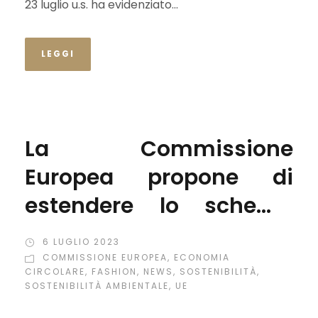
23 luglio u.s. ha evidenziato...
LEGGI
La Commissione
Europea propone di
estendere lo schema
EPR al settore tessile
6 LUGLIO 2023
COMMISSIONE EUROPEA
,
ECONOMIA
CIRCOLARE
,
FASHION
,
NEWS
,
SOSTENIBILITÀ
,
SOSTENIBILITÀ AMBIENTALE
,
UE