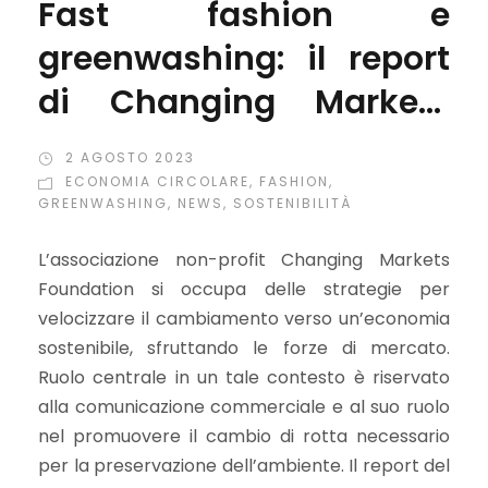
Fast fashion e
greenwashing: il report
di Changing Markets
Foundation che ha
2 AGOSTO 2023
svelato la sorte dei capi
ECONOMIA CIRCOLARE
,
FASHION
,
GREENWASHING
,
NEWS
,
SOSTENIBILITÀ
donati per il riciclo
L’associazione non-profit Changing Markets
Foundation si occupa delle strategie per
velocizzare il cambiamento verso un’economia
sostenibile, sfruttando le forze di mercato.
Ruolo centrale in un tale contesto è riservato
alla comunicazione commerciale e al suo ruolo
nel promuovere il cambio di rotta necessario
per la preservazione dell’ambiente. Il report del