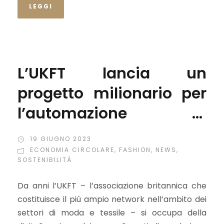
LEGGI
L’UKFT lancia un
progetto milionario per
l’automazione di
selezione e
19 GIUGNO 2023
pretrattamento dei
ECONOMIA CIRCOLARE
,
FASHION
,
NEWS
,
SOSTENIBILITÀ
rifiuti tessili
Da anni l’UKFT – l’associazione britannica che
costituisce il più ampio network nell’ambito dei
settori di moda e tessile – si occupa della