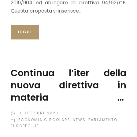
2019/904 ed abrogare la direttiva 94/62/CE.
Questa proposta si inserisce...
LEGGI
Continua l’iter della
nuova direttiva in
materia di
responsabilità da
10 OTTOBRE 2023
prodotti difettosi
ECONOMIA CIRCOLARE
,
NEWS
,
PARLAMENTO
EUROPEO
,
UE