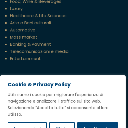
Food, Wine & Beverages
Luxury
Healthcare & Life Sciences
Arte e Beni culturali
Automotive
Mass market
Banking & Payment
Telecomunicazioni e media
Entertainment
Cookie & Privacy Policy
Credits
Utilizziamo i cookie per migliorare l'esperienza di
navigazione e analizzare il traffico sul sito web.
Copyright @ 2023 Tavella Avvocati Associati,
Selezionando "Accetta tutto" si acconsente al loro
tutti i diritti riservati
utilizzo.
P.IVA
12697360969
Privacy & Cookie Policy