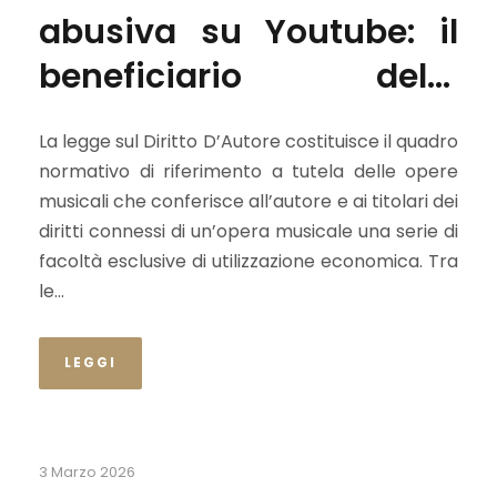
abusiva su Youtube: il
beneficiario della
pubblicità non risponde
La legge sul Diritto D’Autore costituisce il quadro
senza prova del
normativo di riferimento a tutela delle opere
concorso nell’illecito
musicali che conferisce all’autore e ai titolari dei
diritti connessi di un’opera musicale una serie di
facoltà esclusive di utilizzazione economica. Tra
le...
LEGGI
3 Marzo 2026