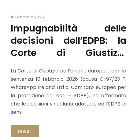
16 Febbraio 2026
Impugnabilità delle
decisioni dell’EDPB: la
Corte di Giustizia
chiarisce la portata
La Corte di Giustizia dell’Unione europea, con la
dell’art. 65 GDPR
sentenza 10 febbraio 2026 (causa C-97/23 P,
WhatsApp Ireland Ltd c. Comitato europeo per
la protezione dei dati – EDPB), ha affermato
che le decisioni vincolanti adottate dall’EDPB ai
sensi...
LEGGI