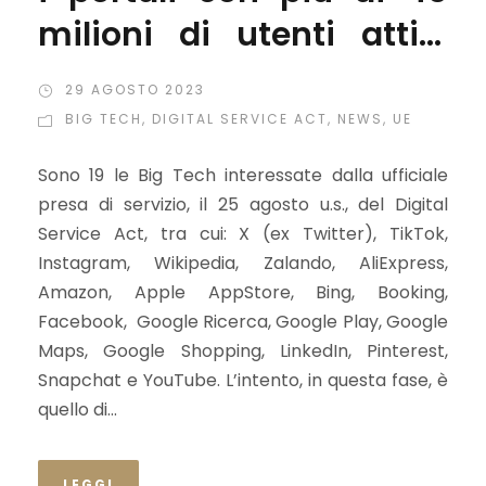
milioni di utenti attivi
mensili
29 AGOSTO 2023
BIG TECH
,
DIGITAL SERVICE ACT
,
NEWS
,
UE
Sono 19 le Big Tech interessate dalla ufficiale
presa di servizio, il 25 agosto u.s., del Digital
Service Act, tra cui: X (ex Twitter), TikTok,
Instagram, Wikipedia, Zalando, AliExpress,
Amazon, Apple AppStore, Bing, Booking,
Facebook, Google Ricerca, Google Play, Google
Maps, Google Shopping, LinkedIn, Pinterest,
Snapchat e YouTube. L’intento, in questa fase, è
quello di...
LEGGI