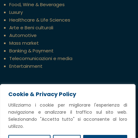
Food, Wine & Beverages
Luxury
Healthcare & Life Sciences
Arte e Beni culturali
Automotive
Mass market
Banking & Payment
Telecomunicazioni e media
Entertainment
Cookie & Privacy Policy
Credits
Utilizziamo i cookie per migliorare l'esperienza di
navigazione e analizzare il traffico sul sito web.
Copyright @ 2023 Tavella Avvocati Associati,
Selezionando "Accetta tutto" si acconsente al loro
tutti i diritti riservati
utilizzo.
P.IVA
12697360969