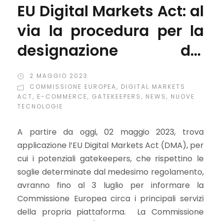
EU Digital Markets Act: al
via la procedura per la
designazione dei
gatekeepers
2 MAGGIO 2023
COMMISSIONE EUROPEA
,
DIGITAL MARKETS
ACT
,
E-COMMERCE
,
GATEKEEPERS
,
NEWS
,
NUOVE
TECNOLOGIE
A partire da oggi, 02 maggio 2023, trova
applicazione l’EU Digital Markets Act (DMA), per
cui i potenziali gatekeepers, che rispettino le
soglie determinate dal medesimo regolamento,
avranno fino al 3 luglio per informare la
Commissione Europea circa i principali servizi
della propria piattaforma. La Commissione