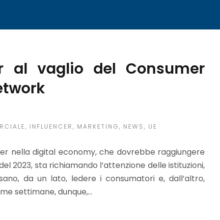
cer al vaglio del Consumer
etwork
RCIALE
,
INFLUENCER
,
MARKETING
,
NEWS
,
UE
encer nella digital economy, che dovrebbe raggiungere
del 2023, sta richiamando l’attenzione delle istituzioni,
no, da un lato, ledere i consumatori e, dall’altro,
ime settimane, dunque,...