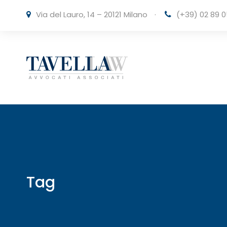
Via del Lauro, 14 – 20121 Milano
·
(+39) 02 89 0
Tag