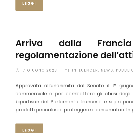
LEGGI
Arriva dalla Franc
regolamentazione dell’atti
7 GIUGNO 2023
INFLUENCER
,
NEWS
,
PUBBLI
Approvata all’unanimità dal Senato il 1° giugn
commerciale e per combattere gli abusi degli in
bipartisan del Parlamento francese e si propone
prodotti pericolosi e proteggere i consumatori. In p
LEGGI