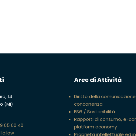
ti
Aree di Attività
ro, 14
Diritto della comunicazione
no (MI)
concorrenza
ESG / Sostenibilità
Rapporti di consumo, e-c
89 05 00 40
platform economy
lla.law
Proprietà intellettuale ed i