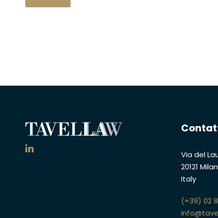
Contat
Via del Lau
20121 Mila
Italy
(+39) 02 
info@tave