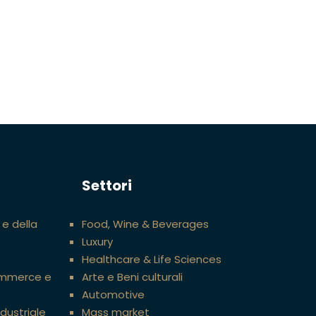
Settori
 e della
Food, Wine & Beverages
Luxury
Healthcare & Life Sciences
ommerce e
Arte e Beni culturali
Automotive
ndustriale
Mass market