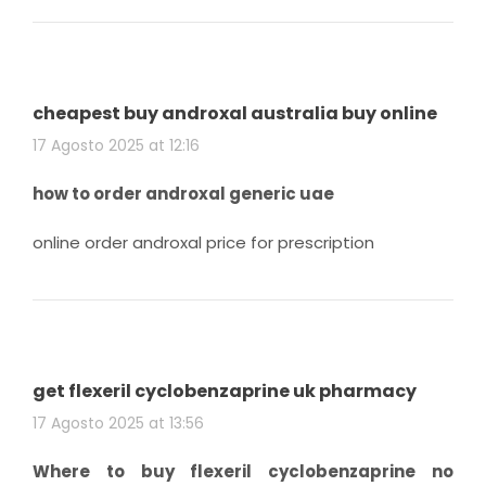
cheapest buy androxal australia buy online
17 Agosto 2025 at 12:16
how to order androxal generic uae
online order androxal price for prescription
get flexeril cyclobenzaprine uk pharmacy
17 Agosto 2025 at 13:56
Where to buy flexeril cyclobenzaprine no