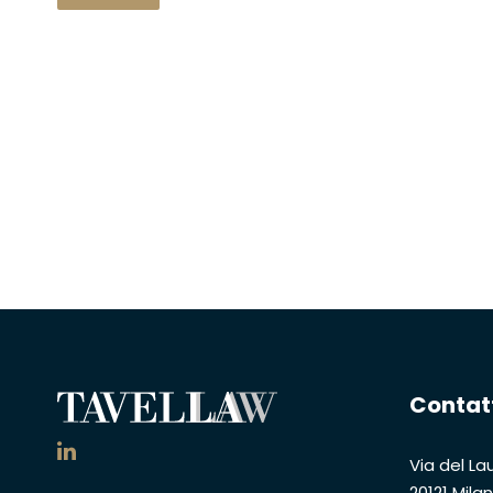
Contat
Via del Lau
20121 Mila