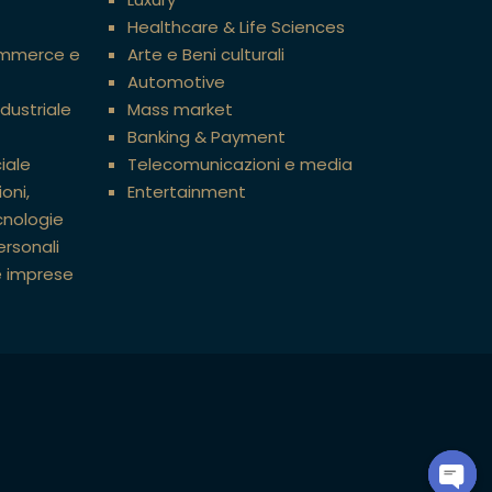
Healthcare & Life Sciences
ommerce e
Arte e Beni culturali
Automotive
ndustriale
Mass market
Banking & Payment
iale
Telecomunicazioni e media
oni,
Entertainment
cnologie
ersonali
e imprese