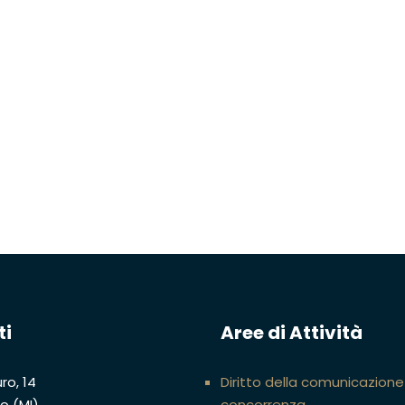
ti
Aree di Attività
ro, 14
Diritto della comunicazione
no (MI)
concorrenza