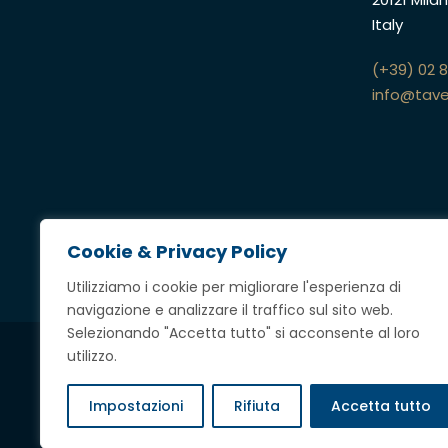
Italy
(+39) 02 
info@tave
Cookie & Privacy Policy
Utilizziamo i cookie per migliorare l'esperienza di
navigazione e analizzare il traffico sul sito web.
Selezionando "Accetta tutto" si acconsente al loro
utilizzo.
Credits
Impostazioni
Rifiuta
Accetta tutto
Copyright @ 2023 Tavella Avvocati Associati,
tutti i diritti riserv
P.IVA
12697360969
|
Privacy & Cookie Policy