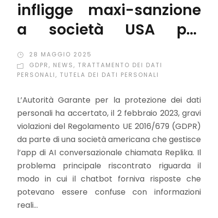
infligge maxi-sanzione
a società USA per
violazioni del GDPR su
28 MAGGIO 2025
chatbot AI
GDPR
,
NEWS
,
TRATTAMENTO DEI DATI
PERSONALI
,
TUTELA DEI DATI PERSONALI
conversazionale
L’Autorità Garante per la protezione dei dati
personali ha accertato, il 2 febbraio 2023, gravi
violazioni del Regolamento UE 2016/679 (GDPR)
da parte di una società americana che gestisce
l’app di AI conversazionale chiamata Replika. Il
problema principale riscontrato riguarda il
modo in cui il chatbot forniva risposte che
potevano essere confuse con informazioni
reali...