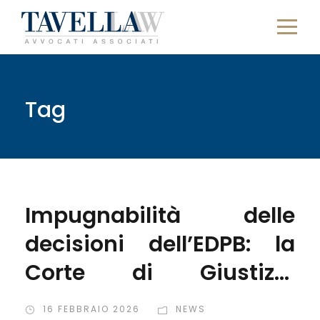
Tag
Impugnabilità delle
decisioni dell’EDPB: la
Corte di Giustizia
chiarisce la portata
16 FEBBRAIO 2026
NEWS