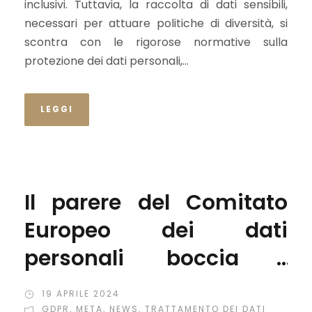
inclusivi. Tuttavia, la raccolta di dati sensibili,
necessari per attuare politiche di diversità, si
scontra con le rigorose normative sulla
protezione dei dati personali,...
LEGGI
Il parere del Comitato
Europeo dei dati
personali boccia i
modelli di “pagamento o
19 APRILE 2024
GDPR
,
META
,
NEWS
,
TRATTAMENTO DEI DATI