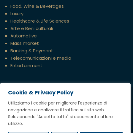
Food, Wine & Beverages
Luxury
Healthcare & Life Sciences
Arte e Beni culturali
Automotive
Mass market
Banking & Payment
Telecomunicazioni e media
Entertainment
Cookie & Privacy Policy
Credits
Utilizziamo i cookie per migliorare l'esperienza di
navigazione e analizzare il traffico sul sito web.
Copyright @ 2023 Tavella Avvocati Associati,
Selezionando "Accetta tutto" si acconsente al loro
tutti i diritti riservati
utilizzo.
P.IVA
12697360969