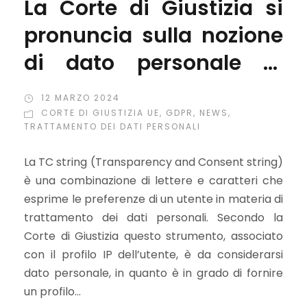
La Corte di Giustizia si
pronuncia sulla nozione
di dato personale in
merito a una TC string
12 MARZO 2024
CORTE DI GIUSTIZIA UE
,
GDPR
,
NEWS
,
TRATTAMENTO DEI DATI PERSONALI
La TC string (Transparency and Consent string)
è una combinazione di lettere e caratteri che
esprime le preferenze di un utente in materia di
trattamento dei dati personali. Secondo la
Corte di Giustizia questo strumento, associato
con il profilo IP dell’utente, è da considerarsi
dato personale, in quanto è in grado di fornire
un profilo...