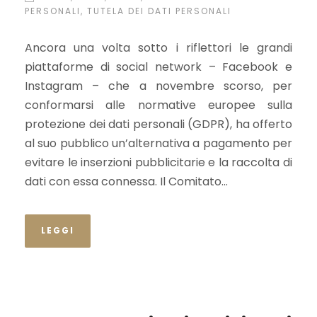
consenso” delle grandi
PERSONALI
,
TUTELA DEI DATI PERSONALI
piattaforme online
Ancora una volta sotto i riflettori le grandi
piattaforme di social network – Facebook e
Instagram – che a novembre scorso, per
conformarsi alle normative europee sulla
protezione dei dati personali (GDPR), ha offerto
al suo pubblico un’alternativa a pagamento per
evitare le inserzioni pubblicitarie e la raccolta di
dati con essa connessa. Il Comitato...
LEGGI