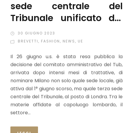
sede centrale del
Tribunale unificato dei
brevetti (Tub)
30 GIUGNO 2023
BREVETTI
,
FASHION
,
NEWS
,
UE
Il 26 giugno u.s. è stata resa pubblica la
decisione del comitato amministrativo del Tub,
arrivata dopo intensi mesi di trattative, di
nominare Milano non solo quale sede locale, già
attiva dal 1° giugno scorso, ma quale terza sede
centrale del Tribunale, al posto di Londra. Tra le
materie affidate al capoluogo lombardo, il
settore...