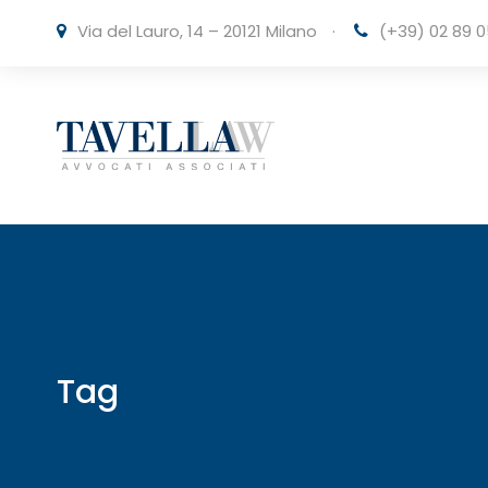
Via del Lauro, 14 – 20121 Milano
·
(+39) 02 89 0
Tag