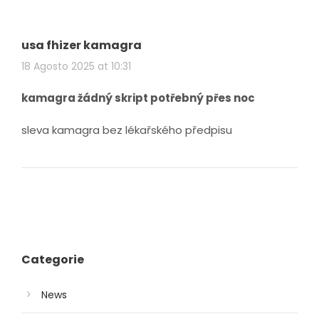
usa fhizer kamagra
18 Agosto 2025 at 10:31
kamagra žádný skript potřebný přes noc
sleva kamagra bez lékařského předpisu
Categorie
News