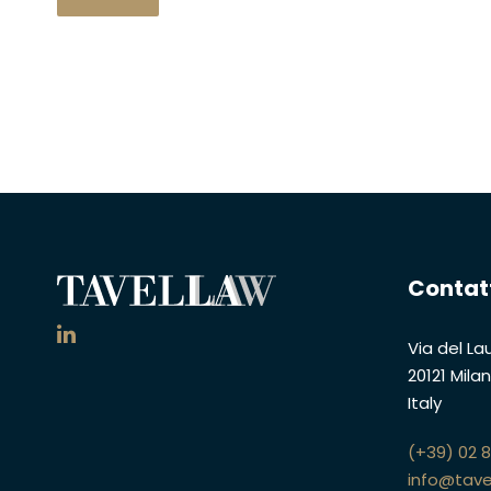
Contat
Via del Lau
20121 Mila
Italy
(+39) 02 
info@tave