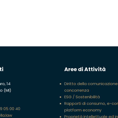
ti
Aree di Attività
ro, 14
Diritto della comunicazione
no (MI)
concorrenza
ESG / Sostenibilità
Rapporti di consumo, e-c
89 05 00 40
platform economy
lla.law
Proprietà intellettuale ed i