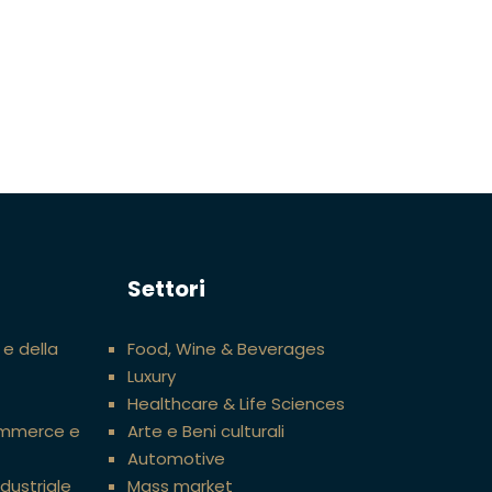
Settori
 e della
Food, Wine & Beverages
Luxury
Healthcare & Life Sciences
ommerce e
Arte e Beni culturali
Automotive
ndustriale
Mass market