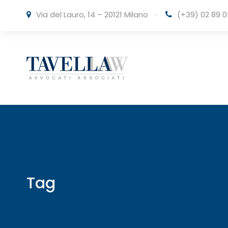
Via del Lauro, 14 – 20121 Milano
·
(+39) 02 89 0
Tag