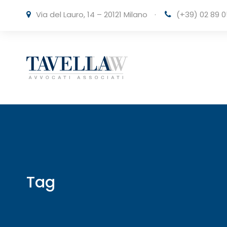
Via del Lauro, 14 – 20121 Milano
·
(+39) 02 89 0
Tag