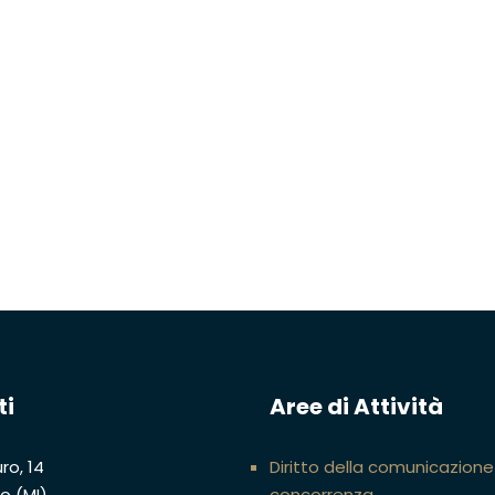
ti
Aree di Attività
ro, 14
Diritto della comunicazione
no (MI)
concorrenza