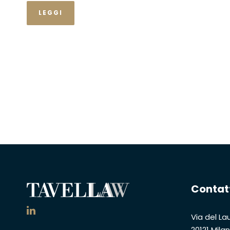
LEGGI
Contat
Via del Lau
20121 Mila