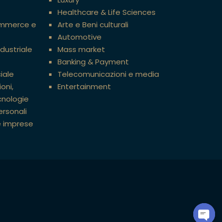
Healthcare & Life Sciences
ommerce e
Arte e Beni culturali
Automotive
ndustriale
Mass market
Banking & Payment
iale
Telecomunicazioni e media
oni,
Entertainment
cnologie
ersonali
e imprese