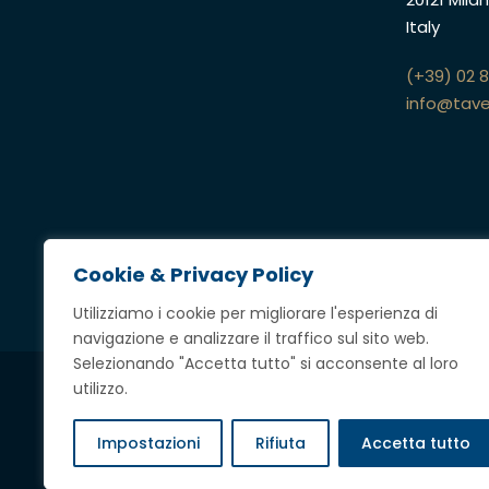
Italy
(+39) 02 
info@tave
Cookie & Privacy Policy
Utilizziamo i cookie per migliorare l'esperienza di
navigazione e analizzare il traffico sul sito web.
Selezionando "Accetta tutto" si acconsente al loro
utilizzo.
Credits
Impostazioni
Rifiuta
Accetta tutto
Copyright @ 2023 Tavella Avvocati Associati,
tutti i diritti riserv
P.IVA
12697360969
|
Privacy & Cookie Policy