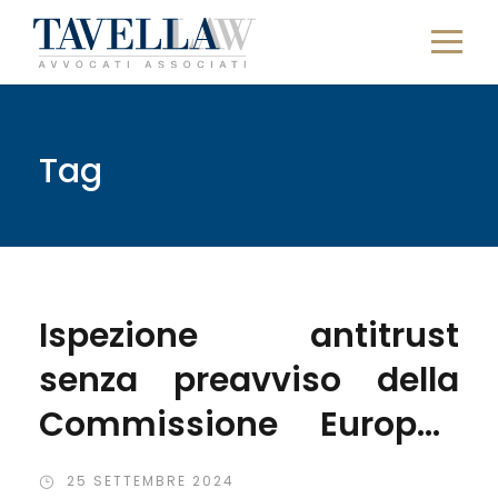
Tag
Ispezione antitrust
senza preavviso della
Commissione Europea
nel settore finanziario
25 SETTEMBRE 2024