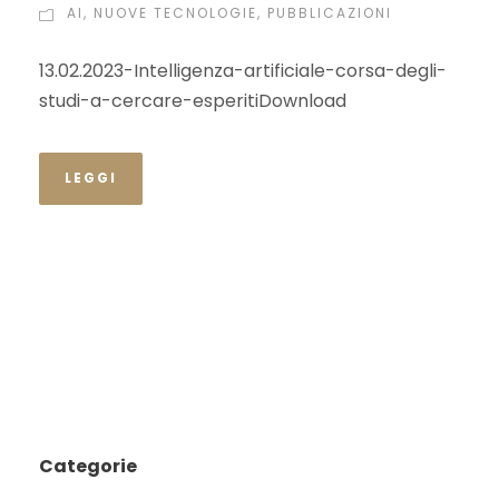
ItaliaOggi
AI
,
NUOVE TECNOLOGIE
,
PUBBLICAZIONI
13.02.2023-Intelligenza-artificiale-corsa-degli-
studi-a-cercare-esperitiDownload
LEGGI
Categorie