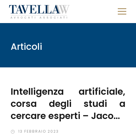
Articoli
Intelligenza artificiale,
corsa degli studi a
cercare esperti – Jacopo
Ciani intervistato su
13 FEBBRAIO 2023