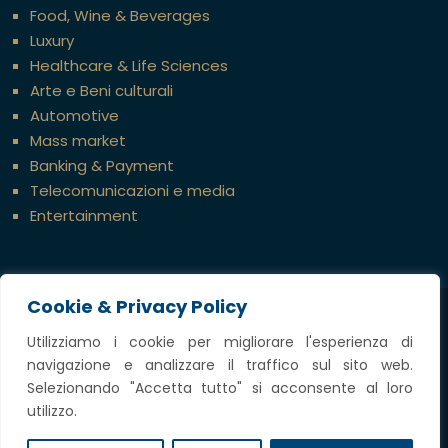
Food, Wine & Beverages
Luxury
Healthcare & Life Sciences
Arte e Beni culturali
Automotive
Mass market
Banking & Payment
Telecomunicazioni e media
Entertainment
Cookie & Privacy Policy
Credits
Utilizziamo i cookie per migliorare l'esperienza di
navigazione e analizzare il traffico sul sito web.
Copyright @ 2023 Tavella Avvocati Associati,
Selezionando "Accetta tutto" si acconsente al loro
tutti i diritti riservati
utilizzo.
P.IVA
12697360969