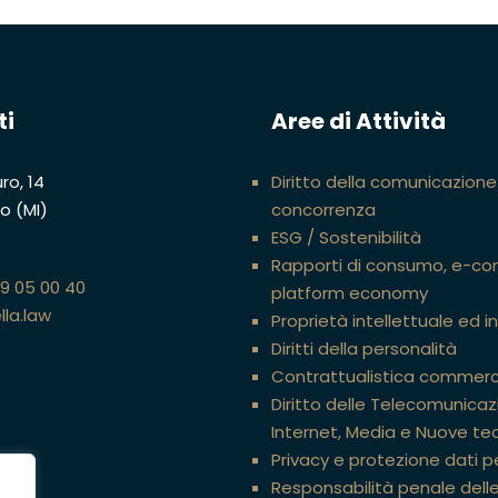
ti
Aree di Attività
ro, 14
Diritto della comunicazione
no (MI)
concorrenza
ESG / Sostenibilità
Rapporti di consumo, e-c
89 05 00 40
platform economy
lla.law
Proprietà intellettuale ed i
Diritti della personalità
Contrattualistica commerc
Diritto delle Telecomunicazi
Internet, Media e Nuove te
Privacy e protezione dati p
Responsabilità penale dell