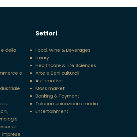
Settori
 e della
Food, Wine & Beverages
Luxury
Healthcare & Life Sciences
ommerce e
Arte e Beni culturali
Automotive
ndustriale
Mass market
Banking & Payment
iale
Telecomunicazioni e media
oni,
Entertainment
cnologie
ersonali
e imprese